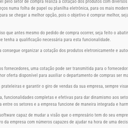
 pelo setor de compra realiza a cotação dos produtos com diversos f
eços numa folha de papel ou planilha eletrônica, para os mais moder
ara se chegar a melhor opção, pois o objetivo é comprar melhor, se
ciso que antes mesmo do pedido de compra ocorrer, seja feito o abat
e tenha a qualificação necessária para esta funcionalidade.
consegue organizar a cotação dos produtos eletronicamente e auto
s fornecedores, uma cotação pode ser transmitida para o fornecedo
hor oferta disponível para auxiliar o departamento de compras ser mai
 prateleiras e garantir o giro de vendas da sua empresa, sempre visa
a, funcionalidades completas e efetivas para dar dinamismo aos set
ia entre os setores e a empresa funcione de maneira integrada e har
software capaz de mudar a visão que o empresário tem do seu empre
acro da empresa com números capazes de ajudar na hora de uma decisã