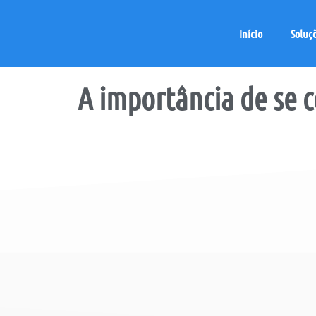
Início
Soluç
A
importância
de se 