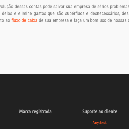
lução dessas contas pode salvar sua empresa de sérios problemas 
elas e elimine gastos que são supérfluos e desnecessários, des
nto ao
fluxo de caixa
de sua empresa e faça um bom uso de nossas di
Marca registrada
Suporte ao cliente
Anydesk