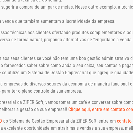
sugerir a compra de um par de meias. Nesse outro exemplo, a técnica
da venda que também aumentam a lucratividade da empresa.
essas técnicas nos clientes ofertando produtos complementares e adi
ersa de forma natual, propondo alternativas de “engordam” a venda
s aos seus clientes se você não tem uma boa gestão administrativa 
m o fornecedor, saber sobre como anda o seu caixa, seu contas a pag
e se utilize um Sistema de Gestão Empresarial que agreque qualidade
 empresas de diversos setores da economia de maneira funcional e p
o para ter o pleno controle da sua empresa.
esarial da ZIPER Soft, vamos tomar um café e conversar sobre como
 melhorar a gestão da sua empresa!!
Clique aqui, entre em contato co
O
do Sistema de Gestão Empresarial da ZIPER Soft, entre em
contato
uma excelente oportunidade em atrair mais vendas a sua empresa, me