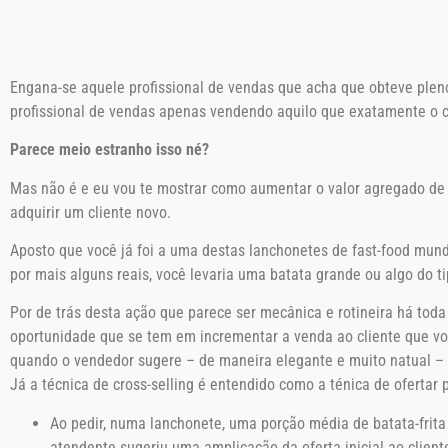
Engana-se aquele profissional de vendas que acha que obteve ple
profissional de vendas apenas vendendo aquilo que exatamente o cl
Parece meio estranho isso né?
Mas não é e eu vou te mostrar como aumentar o valor agregado de 
adquirir um cliente novo.
Aposto que você já foi a uma destas lanchonetes de fast-food mund
por mais alguns reais, você levaria uma batata grande ou algo do 
Por de trás desta ação que parece ser mecânica e rotineira há toda
oportunidade que se tem em incrementar a venda ao cliente que voc
quando o vendedor sugere – de maneira elegante e muito natual – u
Já a técnica de cross-selling é entendido como a ténica de ofertar
Ao pedir, numa lanchonete, uma porção média de batata-frit
atendente sugeriu uma amplicação da oferta inicial ao client