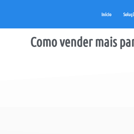
Início
Soluç
Como
vender mais
par