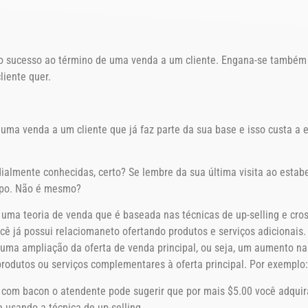
no sucesso ao término de uma venda a um cliente. Engana-se também
iente quer.
uma venda a um cliente que já faz parte da sua base e isso custa 
ialmente conhecidas, certo? Se lembre da sua última visita ao estab
tipo. Não é mesmo?
 uma teoria de venda que é baseada nas técnicas de up-selling e cross
ê já possui relaciomaneto ofertando produtos e serviços adicionais. 
ma ampliação da oferta de venda principal, ou seja, um aumento na 
 produtos ou serviços complementares à oferta principal. Por exemplo:
a com bacon o atendente pode sugerir que por mais $5.00 você adqui
e usando a técnica de up-selling.