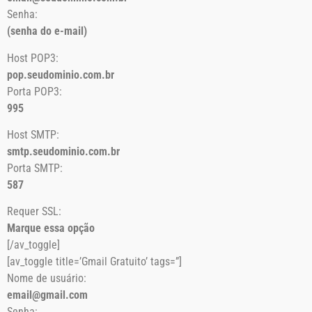
Senha:
(senha do e-mail)
Host POP3:
pop.seudominio.com.br
Porta POP3:
995
Host SMTP:
smtp.seudominio.com.br
Porta SMTP:
587
Requer SSL:
Marque essa opção
[/av_toggle]
[av_toggle title=’Gmail Gratuito’ tags=”]
Nome de usuário:
email@gmail.com
Senha: