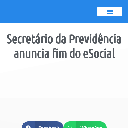
Certificado A1
Notícias e dicas
Secretário da Previdência
anuncia fim do
eSocial
Facebook
WhatsApp