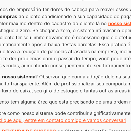
ces do empresário ter dores de cabeça para reaver esses v
 compras
ao cliente condicionado a sua capacidade de pag
valor máximo dentro do cadastro do cliente lá no
nosso si
 chegue a zero. Se chegar a zero, o sistema irá avisar o o
cliente ter seu limite novamente é necessário que ele efe
tomaticamente após a baixa destas parcelas. Essa prática é
que leva a redução de parcelas atrasadas na empresa, mel
não te der problemas com o passar do tempo, você pode até 
s vendas, aumentando consequentemente seu faturamento
r
nosso sistema
? Observou que com a adoção dele na sua
uito transparente. Além de profissionalizar seu comportam
uxo de caixa, seu giro de estoque e tantas outras áreas i
ento tem alguma área que está precisando de uma ordem
e como nosso sistema pode contribuir significativamente
lique aqui, entre em contato comigo e vamos conversar!