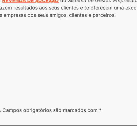
a
REVENDA DE $UCE$$O
do
Sistema de Gestão Empresari
azem resultados aos seus clientes e te oferecem uma exce
 empresas dos seus amigos, clientes e parceiros!
.
Campos obrigatórios são marcados com
*