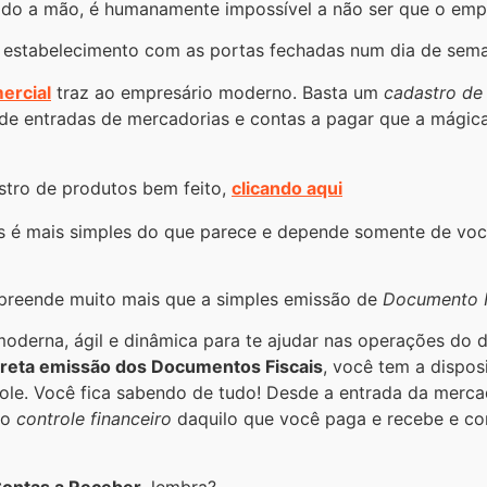
ado a mão, é humanamente impossível a não ser que o empre
m estabelecimento com as portas fechadas num dia de sem
ercial
traz ao empresário moderno. Basta um
cadastro de
 de entradas de mercadorias e contas a pagar que a mágic
tro de produtos bem feito,
clicando aqui
 é mais simples do que parece e depende somente de você
reende muito mais que a simples emissão de
Documento F
oderna, ágil e dinâmica para te ajudar nas operações do 
reta emissão dos Documentos Fiscais
, você tem a dispo
ole. Você fica sabendo de tudo! Desde a entrada da merc
to
controle financeiro
daquilo que você paga e recebe e con
ontas a Receber
, lembra?