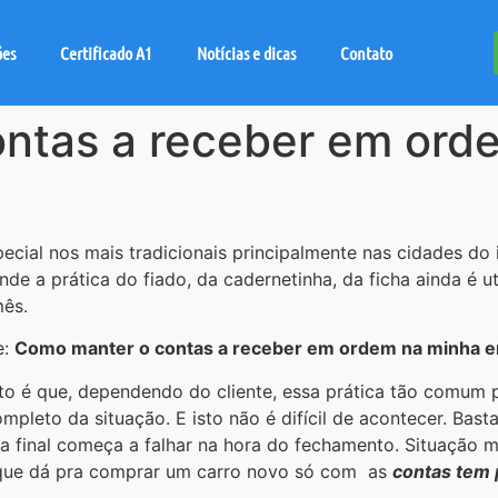
ões
Certificado A1
Notícias e dicas
Contato
ntas a receber em ord
ecial nos mais tradicionais principalmente nas cidades do
de a prática do fiado, da cadernetinha, da ficha ainda é ut
mês.
e:
Como manter o contas a receber em ordem na minha 
ato é que, dependendo do cliente, essa prática tão comum
pleto da situação. E isto não é difícil de acontecer. Bast
 final começa a falhar na hora do fechamento. Situação
que dá pra comprar um carro novo só com as
contas tem 