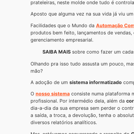
prateleiras, neste molde onde tudo é control
Aposto que alguma vez na sua vida já viu u
Facilidades que o Mundo da
Automação Com
produtos bem feito, lançamentos de vendas,
gerenciamento empresarial.
SAIBA MAIS
sobre como fazer um cadas
Olhando pra isso tudo assusta um pouco, mas
mão?
A adoção de um
sistema informatizado
comp
O
nosso sistema
consiste numa plataforma m
profissional. Por intermédio dela, além da
cor
dia-a-dia da sua empresa sem perder o contr
a saída, a troca, a devolução, tenha o absolu
diversos relatórios analíticos.
Mas, estávamos conversando a respeito do
C