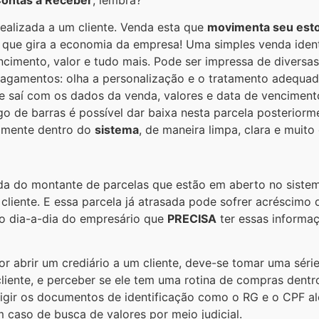
realizada a um cliente. Venda esta que
movimenta seu est
s, que gira a economia da empresa! Uma simples venda ident
cimento, valor e tudo mais. Pode ser impressa de diversas
pagamentos: olha a personalização e o tratamento adequado 
, e saí com os dados da venda, valores e data de vencimen
o de barras é possível dar baixa nesta parcela posteriorm
tamente dentro do
sistema
, de maneira limpa, clara e muito
ida do montante de parcelas que estão em aberto no sistem
cliente. E essa parcela já atrasada pode sofrer acréscimo 
r o dia-a-dia do empresário que
PRECISA
ter essas informaç
 abrir um crediário a um cliente, deve-se tomar uma série
cliente, e perceber se ele tem uma rotina de compras dent
exigir os documentos de identificação como o RG e o CPF 
em caso de
busca de valores por meio judicial
.