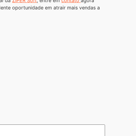
al
da
ZIPER Soft
, entre em
contato
agora
lente oportunidade em atrair mais vendas a