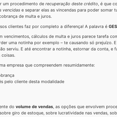
ciar um procedimento de
recuperação deste crédito
, é que 
s vencidas
e separar elas as vincendas para poder somar tu
obrança de multa e juros.
os clientes faz por completo a diferença! A palavra é
GE
m vencimentos, cálculos de multa e juros parece tarefa com
rder uma notinha por exemplo – te causando só prejuízo. 
o serviu. E até encontrar a notinha, estornar da conta, e
 coisas.
de uma empresa que compreendem resumidamente:
obrança
 pelo cliente desta modalidade
dente do
volume de vendas
, as opções que envolvem proce
obre giro de estoque, sobre lucratividade nas vendas, sob